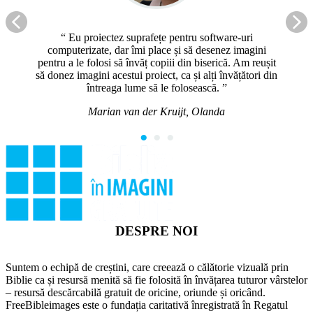
Eu proiectez suprafețe pentru software-uri
computerizate, dar îmi place și să desenez imagini
pentru a le folosi să învăț copiii din biserică. Am reușit
să donez imagini acestui proiect, ca și alți învățători din
întreaga lume să le folosească.
Marian van der Kruijt, Olanda
●
●
●
DESPRE NOI
Suntem o echipă de creștini, care creează o călătorie vizuală prin
Biblie ca și resursă menită să fie folosită în învățarea tuturor vârstelor
– resursă descărcabilă gratuit de oricine, oriunde și oricând.
FreeBibleimages este o fundația caritativă înregistrată în Regatul