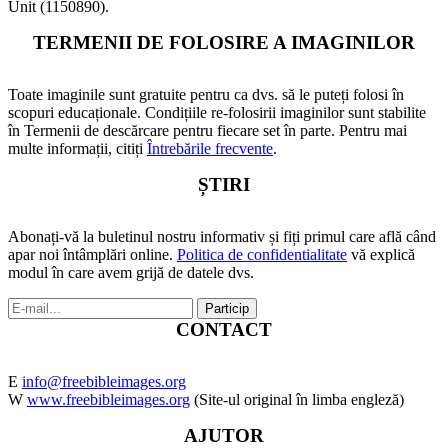
Unit (1150890).
TERMENII DE FOLOSIRE A IMAGINILOR
Toate imaginile sunt gratuite pentru ca dvs. să le puteți folosi în
scopuri educaționale. Condițiile re-folosirii imaginilor sunt stabilite
în Termenii de descărcare pentru fiecare set în parte. Pentru mai
multe informații, citiți
Întrebările frecvente
.
ȘTIRI
Abonați-vă la buletinul nostru informativ și fiți primul care află când
apar noi întâmplări online.
Politica de confidentialitate
vă explică
modul în care avem grijă de datele dvs.
CONTACT
E
info@freebibleimages.org
W
www.freebibleimages.org
(Site-ul original în limba engleză)
AJUTOR