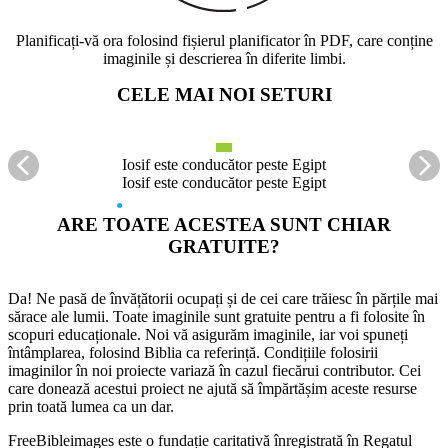
Planificați-vă ora folosind fișierul planificator în PDF, care conține
imaginile și descrierea în diferite limbi.
CELE MAI NOI SETURI
Iosif este conducător peste Egipt
Iosif este conducător peste Egipt
●
●
●
●
●
●
●
●
●
●
●
●
●
●
●
ARE TOATE ACESTEA SUNT CHIAR
GRATUITE?
Da! Ne pasă de învățătorii ocupați și de cei care trăiesc în părțile mai
sărace ale lumii. Toate imaginile sunt gratuite pentru a fi folosite în
scopuri educaționale. Noi vă asigurăm imaginile, iar voi spuneți
întâmplarea, folosind Biblia ca referință. Condițiile folosirii
imaginilor în noi proiecte variază în cazul fiecărui contributor. Cei
care donează acestui proiect ne ajută să împărtășim aceste resurse
prin toată lumea ca un dar.
FreeBibleimages este o fundație caritativă înregistrată în Regatul