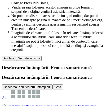
College Press Publishing.
Vinderea sau folosirea acestor imagini în orice formă în
scopuri de a obține venituri este strict interzisă.
Nu puteți re-distribui acest set de imagini online, dar puteți
crea un link spre pagina relevantă de pe FreeBibleimages.org,
pentru ca alții să descarce aceste imagini respectând aceiași
Termeni de descărcare.
Imaginile descărcate pot fi folosite în relatarea întâmplărilor și
a narațiunilor din Biblie, care sunt fideli textului biblic.
Imaginile nu pot fi folosite în nici un fel de context în care
mesajul însoțitor țintește să compromită credința și evanghelia
creștină.
Anulare
Sunt de acord »
Descărcarea întâmplării: Femeia samariteancă
Descărcarea întâmplării: Femeia samariteancă
Descarcă Planificatorul întâmplării
Gata
Auto
1