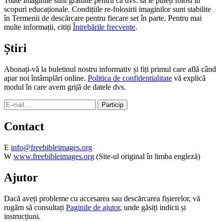
Toate imaginile sunt gratuite pentru ca dvs. să le puteți folosi în
scopuri educaționale. Condițiile re-folosirii imaginilor sunt stabilite
în Termenii de descărcare pentru fiecare set în parte. Pentru mai
multe informații, citiți
Întrebările frecvente
.
Știri
Abonați-vă la buletinul nostru informativ și fiți primul care află când
apar noi întâmplări online.
Politica de confidentialitate
vă explică
modul în care avem grijă de datele dvs.
Contact
E
info@freebibleimages.org
W
www.freebibleimages.org
(Site-ul original în limba engleză)
Ajutor
Dacă aveți probleme cu accesarea sau descărcarea fișierelor, vă
rugăm să consultați
Paginile de ajutor
, unde găsiți indicii și
instrucțiuni.