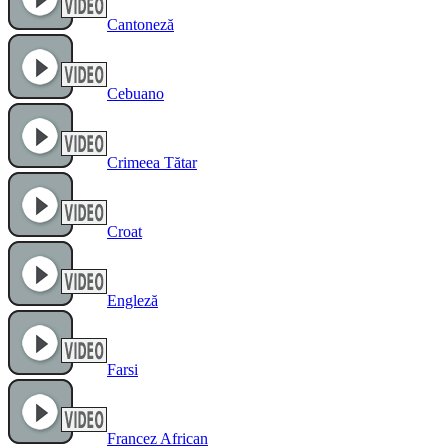
Cantoneză
Cebuano
Crimeea Tătar
Croat
Engleză
Farsi
Francez African