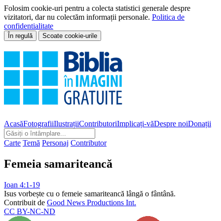
Folosim cookie-uri pentru a colecta statistici generale despre
vizitatori, dar nu colectăm informații personale.
Politica de
confidentialitate
În regulă
Scoate cookie-urile
Acasă
Fotografii
Ilustrații
Contributori
Implicați-vă
Despre noi
Donații
Carte
Temă
Personaj
Contributor
Femeia samariteancă
Ioan 4:1-19
Isus vorbește cu o femeie samariteancă lângă o fântână.
Contribuit de
Good News Productions Int.
CC BY-NC-ND