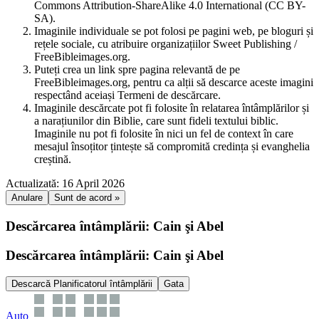
Commons Attribution-ShareAlike 4.0 International (CC BY-
SA).
Imaginile individuale se pot folosi pe pagini web, pe bloguri și
rețele sociale, cu atribuire organizațiilor Sweet Publishing /
FreeBibleimages.org.
Puteți crea un link spre pagina relevantă de pe
FreeBibleimages.org, pentru ca alții să descarce aceste imagini
respectând aceiași Termeni de descărcare.
Imaginile descărcate pot fi folosite în relatarea întâmplărilor și
a narațiunilor din Biblie, care sunt fideli textului biblic.
Imaginile nu pot fi folosite în nici un fel de context în care
mesajul însoțitor țintește să compromită credința și evanghelia
creștină.
Actualizată: 16 April 2026
Anulare
Sunt de acord »
Descărcarea întâmplării: Cain şi Abel
Descărcarea întâmplării: Cain şi Abel
Descarcă Planificatorul întâmplării
Gata
Auto