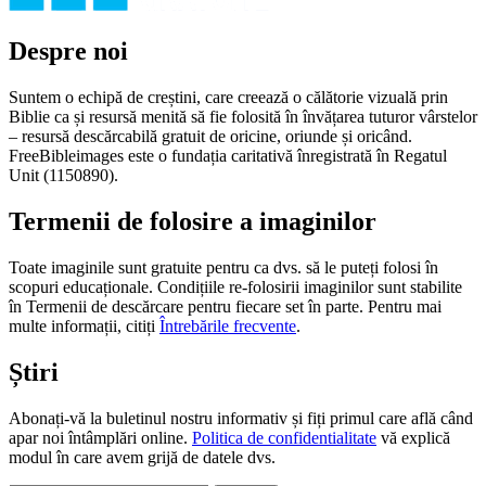
Despre noi
Suntem o echipă de creștini, care creează o călătorie vizuală prin
Biblie ca și resursă menită să fie folosită în învățarea tuturor vârstelor
– resursă descărcabilă gratuit de oricine, oriunde și oricând.
FreeBibleimages este o fundația caritativă înregistrată în Regatul
Unit (1150890).
Termenii de folosire a imaginilor
Toate imaginile sunt gratuite pentru ca dvs. să le puteți folosi în
scopuri educaționale. Condițiile re-folosirii imaginilor sunt stabilite
în Termenii de descărcare pentru fiecare set în parte. Pentru mai
multe informații, citiți
Întrebările frecvente
.
Știri
Abonați-vă la buletinul nostru informativ și fiți primul care află când
apar noi întâmplări online.
Politica de confidentialitate
vă explică
modul în care avem grijă de datele dvs.