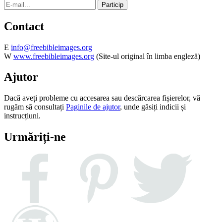
Contact
E
info@freebibleimages.org
W
www.freebibleimages.org
(Site-ul original în limba engleză)
Ajutor
Dacă aveți probleme cu accesarea sau descărcarea fișierelor, vă
rugăm să consultați
Paginile de ajutor
, unde găsiți indicii și
instrucțiuni.
Urmăriți-ne