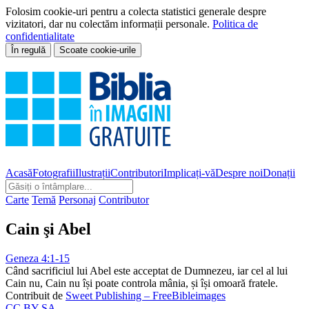
Folosim cookie-uri pentru a colecta statistici generale despre
vizitatori, dar nu colectăm informații personale.
Politica de
confidentialitate
În regulă
Scoate cookie-urile
Acasă
Fotografii
Ilustrații
Contributori
Implicați-vă
Despre noi
Donații
Carte
Temă
Personaj
Contributor
Cain şi Abel
Geneza 4:1-15
Când sacrificiul lui Abel este acceptat de Dumnezeu, iar cel al lui
Cain nu, Cain nu își poate controla mânia, și își omoară fratele.
Contribuit de
Sweet Publishing – FreeBibleimages
CC BY-SA