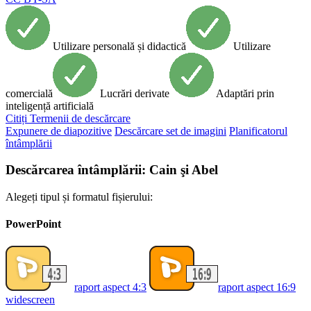
Utilizare personală și didactică
Utilizare
comercială
Lucrări derivate
Adaptări prin
inteligență artificială
Citiți
Termenii de descărcare
Expunere de diapozitive
Descărcare set de imagini
Planificatorul
întâmplării
Descărcarea întâmplării: Cain şi Abel
Alegeți tipul și formatul fișierului:
PowerPoint
raport aspect 4:3
raport aspect 16:9
widescreen