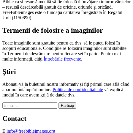
Biblie ca și resursă menită să fie folosită în învățarea tuturor vârstelor
– resursă descărcabilă gratuit de oricine, oriunde și oricând.
FreeBibleimages este o fundația caritativă înregistrată în Regatul
Unit (1150890).
Termenii de folosire a imaginilor
Toate imaginile sunt gratuite pentru ca dvs. să le puteți folosi în
scopuri educaționale. Condițiile re-folosirii imaginilor sunt stabilite
în Termenii de descărcare pentru fiecare set în parte. Pentru mai
multe informații, citiți
Întrebările frecvente
.
Știri
Abonați-vă la buletinul nostru informativ și fiți primul care află când
apar noi întâmplări online.
Politica de confidentialitate
vă explică
modul în care avem grijă de datele dvs.
Contact
E
info@freebibleimages.org