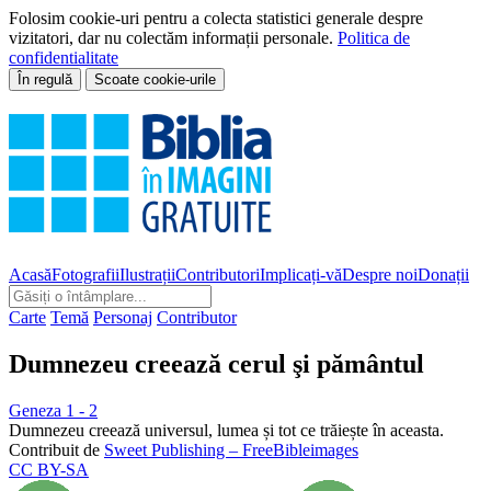
Folosim cookie-uri pentru a colecta statistici generale despre
vizitatori, dar nu colectăm informații personale.
Politica de
confidentialitate
În regulă
Scoate cookie-urile
Acasă
Fotografii
Ilustrații
Contributori
Implicați-vă
Despre noi
Donații
Carte
Temă
Personaj
Contributor
Dumnezeu creează cerul şi pământul
Geneza 1 - 2
Dumnezeu creează universul, lumea și tot ce trăiește în aceasta.
Contribuit de
Sweet Publishing – FreeBibleimages
CC BY-SA