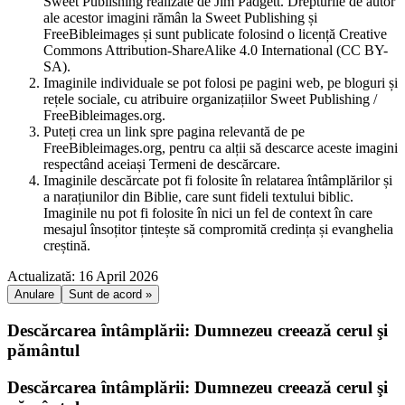
Sweet Publishing realizate de Jim Padgett. Drepturile de autor
ale acestor imagini rămân la Sweet Publishing și
FreeBibleimages și sunt publicate folosind o licență Creative
Commons Attribution-ShareAlike 4.0 International (CC BY-
SA).
Imaginile individuale se pot folosi pe pagini web, pe bloguri și
rețele sociale, cu atribuire organizațiilor Sweet Publishing /
FreeBibleimages.org.
Puteți crea un link spre pagina relevantă de pe
FreeBibleimages.org, pentru ca alții să descarce aceste imagini
respectând aceiași Termeni de descărcare.
Imaginile descărcate pot fi folosite în relatarea întâmplărilor și
a narațiunilor din Biblie, care sunt fideli textului biblic.
Imaginile nu pot fi folosite în nici un fel de context în care
mesajul însoțitor țintește să compromită credința și evanghelia
creștină.
Actualizată: 16 April 2026
Anulare
Sunt de acord »
Descărcarea întâmplării: Dumnezeu creează cerul şi
pământul
Descărcarea întâmplării: Dumnezeu creează cerul şi