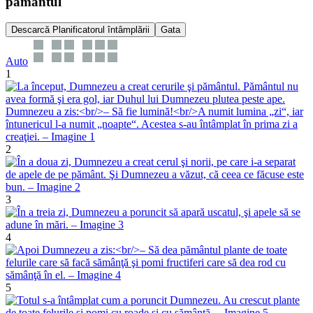
pământul
Descarcă Planificatorul întâmplării
Gata
Auto
1
2
3
4
5