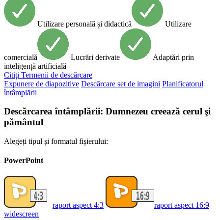
Utilizare personală și didactică
Utilizare
comercială
Lucrări derivate
Adaptări prin
inteligență artificială
Citiți
Termenii de descărcare
Expunere de diapozitive
Descărcare set de imagini
Planificatorul
întâmplării
Descărcarea întâmplării: Dumnezeu creează cerul şi
pământul
Alegeți tipul și formatul fișierului:
PowerPoint
raport aspect 4:3
raport aspect 16:9
widescreen