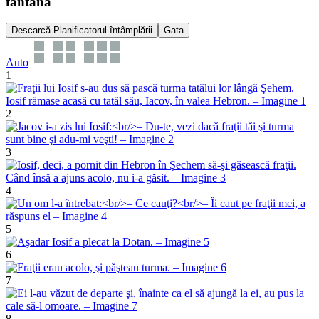
fântână
Descarcă Planificatorul întâmplării
Gata
Auto
1
2
3
4
5
6
7
8