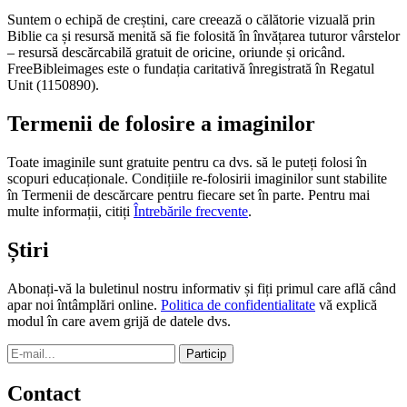
Suntem o echipă de creștini, care creează o călătorie vizuală prin
Biblie ca și resursă menită să fie folosită în învățarea tuturor vârstelor
– resursă descărcabilă gratuit de oricine, oriunde și oricând.
FreeBibleimages este o fundația caritativă înregistrată în Regatul
Unit (1150890).
Termenii de folosire a imaginilor
Toate imaginile sunt gratuite pentru ca dvs. să le puteți folosi în
scopuri educaționale. Condițiile re-folosirii imaginilor sunt stabilite
în Termenii de descărcare pentru fiecare set în parte. Pentru mai
multe informații, citiți
Întrebările frecvente
.
Știri
Abonați-vă la buletinul nostru informativ și fiți primul care află când
apar noi întâmplări online.
Politica de confidentialitate
vă explică
modul în care avem grijă de datele dvs.
Contact