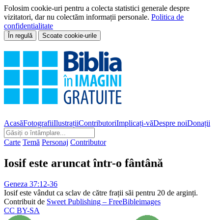
Folosim cookie-uri pentru a colecta statistici generale despre
vizitatori, dar nu colectăm informații personale.
Politica de
confidentialitate
În regulă
Scoate cookie-urile
Acasă
Fotografii
Ilustrații
Contributori
Implicați-vă
Despre noi
Donații
Carte
Temă
Personaj
Contributor
Iosif este aruncat într-o fântână
Geneza 37:12-36
Iosif este vândut ca sclav de către frații săi pentru 20 de arginți.
Contribuit de
Sweet Publishing – FreeBibleimages
CC BY-SA