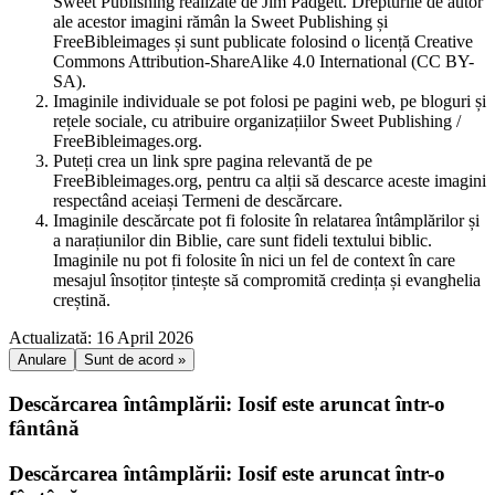
Sweet Publishing realizate de Jim Padgett. Drepturile de autor
ale acestor imagini rămân la Sweet Publishing și
FreeBibleimages și sunt publicate folosind o licență Creative
Commons Attribution-ShareAlike 4.0 International (CC BY-
SA).
Imaginile individuale se pot folosi pe pagini web, pe bloguri și
rețele sociale, cu atribuire organizațiilor Sweet Publishing /
FreeBibleimages.org.
Puteți crea un link spre pagina relevantă de pe
FreeBibleimages.org, pentru ca alții să descarce aceste imagini
respectând aceiași Termeni de descărcare.
Imaginile descărcate pot fi folosite în relatarea întâmplărilor și
a narațiunilor din Biblie, care sunt fideli textului biblic.
Imaginile nu pot fi folosite în nici un fel de context în care
mesajul însoțitor țintește să compromită credința și evanghelia
creștină.
Actualizată: 16 April 2026
Anulare
Sunt de acord »
Descărcarea întâmplării: Iosif este aruncat într-o
fântână
Descărcarea întâmplării: Iosif este aruncat într-o