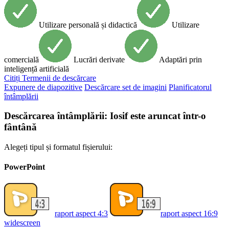
Utilizare personală și didactică
Utilizare
comercială
Lucrări derivate
Adaptări prin
inteligență artificială
Citiți
Termenii de descărcare
Expunere de diapozitive
Descărcare set de imagini
Planificatorul
întâmplării
Descărcarea întâmplării: Iosif este aruncat într-o
fântână
Alegeți tipul și formatul fișierului:
PowerPoint
raport aspect 4:3
raport aspect 16:9
widescreen