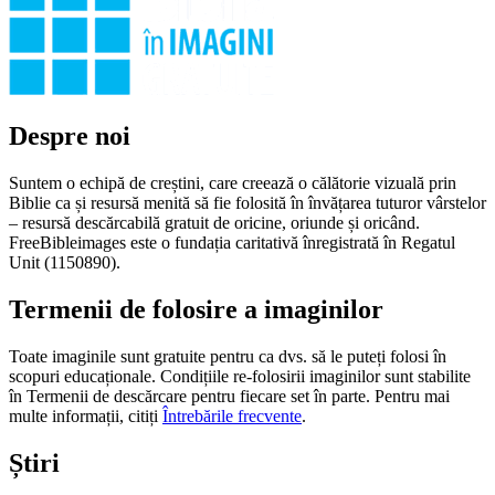
Despre noi
Suntem o echipă de creștini, care creează o călătorie vizuală prin
Biblie ca și resursă menită să fie folosită în învățarea tuturor vârstelor
– resursă descărcabilă gratuit de oricine, oriunde și oricând.
FreeBibleimages este o fundația caritativă înregistrată în Regatul
Unit (1150890).
Termenii de folosire a imaginilor
Toate imaginile sunt gratuite pentru ca dvs. să le puteți folosi în
scopuri educaționale. Condițiile re-folosirii imaginilor sunt stabilite
în Termenii de descărcare pentru fiecare set în parte. Pentru mai
multe informații, citiți
Întrebările frecvente
.
Știri