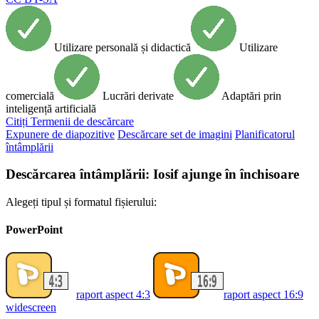
Utilizare personală și didactică
Utilizare
comercială
Lucrări derivate
Adaptări prin
inteligență artificială
Citiți
Termenii de descărcare
Expunere de diapozitive
Descărcare set de imagini
Planificatorul
întâmplării
Descărcarea întâmplării: Iosif ajunge în închisoare
Alegeți tipul și formatul fișierului:
PowerPoint
raport aspect 4:3
raport aspect 16:9
widescreen