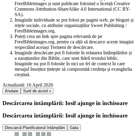
FreeBibleimages și sunt publicate folosind o licență Creative
Commons Attribution-ShareAlike 4.0 International (CC BY-
SA).
Imaginile individuale se pot folosi pe pagini web, pe bloguri și
rețele sociale, cu atribuire organizațiilor Sweet Publishing /
FreeBibleimages.org.
Puteți crea un link spre pagina relevantă de pe
FreeBibleimages.org, pentru ca alții să descarce aceste imagini
respectând aceiași Termeni de descărcare.
Imaginile descărcate pot fi folosite în relatarea întâmplărilor și
a narațiunilor din Biblie, care sunt fideli textului biblic.
Imaginile nu pot fi folosite în nici un fel de context în care
mesajul însoțitor țintește să compromită credința și evanghelia
creștină.
Actualizată: 16 April 2026
Anulare
Sunt de acord »
Descărcarea întâmplării: Iosif ajunge în închisoare
Descărcarea întâmplării: Iosif ajunge în închisoare
Descarcă Planificatorul întâmplării
Gata