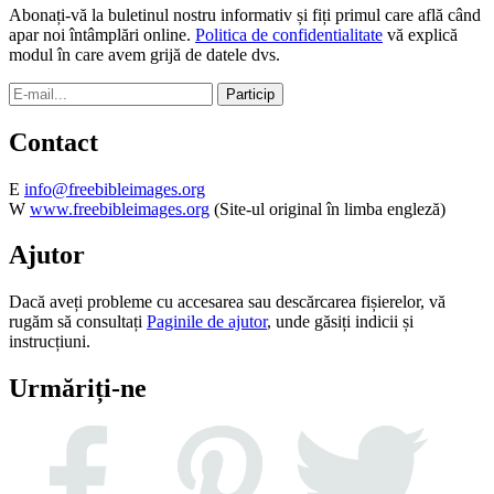
Abonați-vă la buletinul nostru informativ și fiți primul care află când
apar noi întâmplări online.
Politica de confidentialitate
vă explică
modul în care avem grijă de datele dvs.
Contact
E
info@freebibleimages.org
W
www.freebibleimages.org
(Site-ul original în limba engleză)
Ajutor
Dacă aveți probleme cu accesarea sau descărcarea fișierelor, vă
rugăm să consultați
Paginile de ajutor
, unde găsiți indicii și
instrucțiuni.
Urmăriți-ne