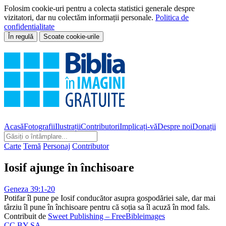
Folosim cookie-uri pentru a colecta statistici generale despre
vizitatori, dar nu colectăm informații personale.
Politica de
confidentialitate
În regulă
Scoate cookie-urile
Acasă
Fotografii
Ilustrații
Contributori
Implicați-vă
Despre noi
Donații
Carte
Temă
Personaj
Contributor
Iosif ajunge în închisoare
Geneza 39:1-20
Potifar îl pune pe Iosif conducător asupra gospodăriei sale, dar mai
târziu îl pune în închisoare pentru că soția sa îl acuză în mod fals.
Contribuit de
Sweet Publishing – FreeBibleimages
CC BY-SA