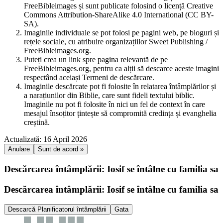
FreeBibleimages și sunt publicate folosind o licență Creative
Commons Attribution-ShareAlike 4.0 International (CC BY-
SA).
Imaginile individuale se pot folosi pe pagini web, pe bloguri și
rețele sociale, cu atribuire organizațiilor Sweet Publishing /
FreeBibleimages.org.
Puteți crea un link spre pagina relevantă de pe
FreeBibleimages.org, pentru ca alții să descarce aceste imagini
respectând aceiași Termeni de descărcare.
Imaginile descărcate pot fi folosite în relatarea întâmplărilor și
a narațiunilor din Biblie, care sunt fideli textului biblic.
Imaginile nu pot fi folosite în nici un fel de context în care
mesajul însoțitor țintește să compromită credința și evanghelia
creștină.
Actualizată: 16 April 2026
Anulare
Sunt de acord »
Descărcarea întâmplării: Iosif se întâlne cu familia sa
Descărcarea întâmplării: Iosif se întâlne cu familia sa
Descarcă Planificatorul întâmplării
Gata