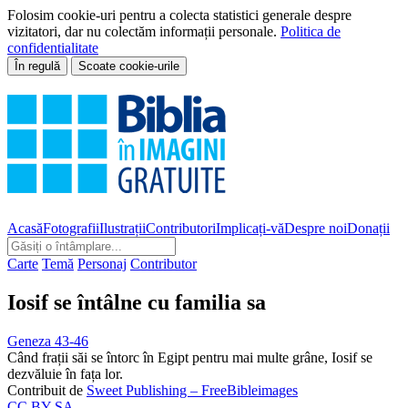
Folosim cookie-uri pentru a colecta statistici generale despre
vizitatori, dar nu colectăm informații personale.
Politica de
confidentialitate
În regulă
Scoate cookie-urile
Acasă
Fotografii
Ilustrații
Contributori
Implicați-vă
Despre noi
Donații
Carte
Temă
Personaj
Contributor
Iosif se întâlne cu familia sa
Geneza 43-46
Când frații săi se întorc în Egipt pentru mai multe grâne, Iosif se
dezvăluie în fața lor.
Contribuit de
Sweet Publishing – FreeBibleimages
CC BY-SA