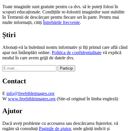
Toate imaginile sunt gratuite pentru ca dvs. să le puteți folosi în
scopuri educaționale. Condițiile re-folosirii imaginilor sunt stabilite
în Termenii de descărcare pentru fiecare set în parte. Pentru mai
multe informații, citiți
Întrebările frecvente
.
Știri
Abonați-vă la buletinul nostru informativ și fiți primul care află când
apar noi întâmplări online.
Politica de confidentialitate
vă explică
modul în care avem grijă de datele dvs.
Contact
E
info@freebibleimages.org
W
www.freebibleimages.org
(Site-ul original în limba engleză)
Ajutor
Dacă aveți probleme cu accesarea sau descărcarea fișierelor, vă
rugăm să consultați
Paginile de ajutor
, unde găsiți indicii și