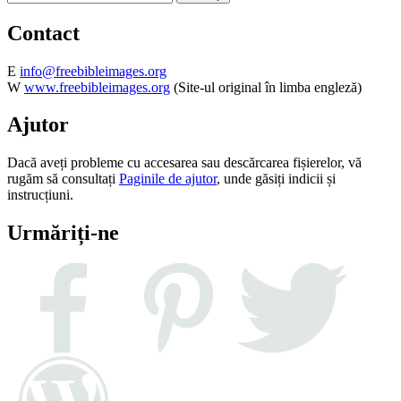
Contact
E
info@freebibleimages.org
W
www.freebibleimages.org
(Site-ul original în limba engleză)
Ajutor
Dacă aveți probleme cu accesarea sau descărcarea fișierelor, vă
rugăm să consultați
Paginile de ajutor
, unde găsiți indicii și
instrucțiuni.
Urmăriți-ne