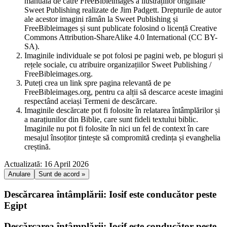
manuală de către FreeBibleimages a ilustrațiilor originale
Sweet Publishing realizate de Jim Padgett. Drepturile de autor
ale acestor imagini rămân la Sweet Publishing și
FreeBibleimages și sunt publicate folosind o licență Creative
Commons Attribution-ShareAlike 4.0 International (CC BY-
SA).
Imaginile individuale se pot folosi pe pagini web, pe bloguri și
rețele sociale, cu atribuire organizațiilor Sweet Publishing /
FreeBibleimages.org.
Puteți crea un link spre pagina relevantă de pe
FreeBibleimages.org, pentru ca alții să descarce aceste imagini
respectând aceiași Termeni de descărcare.
Imaginile descărcate pot fi folosite în relatarea întâmplărilor și
a narațiunilor din Biblie, care sunt fideli textului biblic.
Imaginile nu pot fi folosite în nici un fel de context în care
mesajul însoțitor țintește să compromită credința și evanghelia
creștină.
Actualizată: 16 April 2026
Anulare
Sunt de acord »
Descărcarea întâmplării: Iosif este conducător peste
Egipt
Descărcarea întâmplării: Iosif este conducător peste