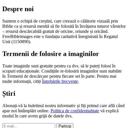
Despre noi
Suntem o echipă de creștini, care creează o călătorie vizuală prin
Biblie ca și resursă menită să fie folosită în învățarea tuturor vârstelor
– resursă descărcabilă gratuit de oricine, oriunde și oricând.
FreeBibleimages este o fundația caritativă înregistrată în Regatul
Unit (1150890).
Termenii de folosire a imaginilor
Toate imaginile sunt gratuite pentru ca dvs. să le puteți folosi în
scopuri educaționale. Condițiile re-folosirii imaginilor sunt stabilite
în Termenii de descărcare pentru fiecare set în parte. Pentru mai
multe informații, citiți
Întrebările frecvente
.
Știri
Abonați-vă la buletinul nostru informativ și fiți primul care află când
apar noi întâmplări online.
Politica de confidentialitate
vă explică
modul în care avem grijă de datele dvs.