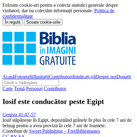
Folosim cookie-uri pentru a colecta statistici generale despre
vizitatori, dar nu colectăm informații personale.
Politica de
confidentialitate
În regulă
Scoate cookie-urile
Acasă
Fotografii
Ilustrații
Contributori
Implicați-vă
Despre noi
Donații
Carte
Temă
Personaj
Contributor
Iosif este conducător peste Egipt
Geneza 41:47-57
Iosif stăpânește în Egipt, depozitând grânele în plus în cele 7 ani de
belșug pentru a avea provizii în cele 7 ani de foamete.
Contribuit de
Sweet Publishing – FreeBibleimages
CC BY-SA