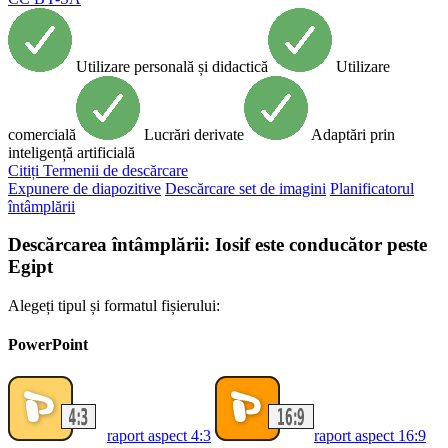
Utilizare personală și didactică
Utilizare
comercială
Lucrări derivate
Adaptări prin
inteligență artificială
Citiți
Termenii de descărcare
Expunere de diapozitive
Descărcare set de imagini
Planificatorul
întâmplării
Descărcarea întâmplării: Iosif este conducător peste
Egipt
Alegeți tipul și formatul fișierului:
PowerPoint
raport aspect 4:3
raport aspect 16:9