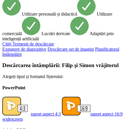
Utilizare personală și didactică
Utilizare
comercială
Lucrări derivate
Adaptări prin
inteligență artificială
Citiți
Termenii de descărcare
Expunere de diapozitive
Descărcare set de imagini
Planificatorul
întâmplării
Descărcarea întâmplării: Filip şi Simon vrăjitorul
Alegeți tipul și formatul fișierului:
PowerPoint
raport aspect 4:3
raport aspect 16:9
widescreen