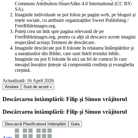
Commons Attribution-ShareAlike 4.0 International (CC BY-
SA).
Imaginile individuale se pot folosi pe pagini web, pe bloguri și
rețele sociale, cu atribuire organizațiilor Sweet Publishing /
FreeBibleimages.org.
Puteți crea un link spre pagina relevantă de pe
FreeBibleimages.org, pentru ca alții să descarce aceste imagini
respectând aceiași Termeni de descărcare.
Imaginile descărcate pot fi folosite în relatarea întâmplărilor și
a narațiunilor din Biblie, care sunt fideli textului biblic.
Imaginile nu pot fi folosite în nici un fel de context în care
mesajul însoțitor țintește să compromită credința și evanghelia
creștină.
Actualizată: 16 April 2026
Anulare
Sunt de acord »
Descărcarea întâmplării: Filip şi Simon vrăjitorul
Descărcarea întâmplării: Filip şi Simon vrăjitorul
Descarcă Planificatorul întâmplării
Gata
Auto