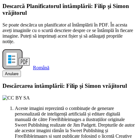
Descarcă Planificatorul întâmplării: Filip şi Simon
vrăjitorul
Se poate descărca un planificator al întâmplării în PDF. În acesta
aveți imaginile cu o scurtă descriere despre ce se întâmplă în fiecare
imagine. Puteți să imprimați acest fișier și să adăugați propriile
notițe.
Română
Anulare
Descărcarea întâmplării: Filip şi Simon vrăjitorul
Aceste imagini reprezintă o combinație de generare
personalizată de inteligență artificială și editare digitală
manuală de către FreeBibleimages a ilustrațiilor originale
Sweet Publishing realizate de Jim Padgett. Drepturile de autor
ale acestor imagini rămân la Sweet Publishing și
FreeBibleimages și sunt publicate folosind o licență Creative