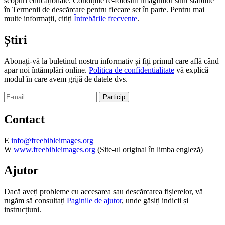
scopuri educaționale. Condițiile re-folosirii imaginilor sunt stabilite
în Termenii de descărcare pentru fiecare set în parte. Pentru mai
multe informații, citiți
Întrebările frecvente
.
Știri
Abonați-vă la buletinul nostru informativ și fiți primul care află când
apar noi întâmplări online.
Politica de confidentialitate
vă explică
modul în care avem grijă de datele dvs.
Contact
E
info@freebibleimages.org
W
www.freebibleimages.org
(Site-ul original în limba engleză)
Ajutor
Dacă aveți probleme cu accesarea sau descărcarea fișierelor, vă
rugăm să consultați
Paginile de ajutor
, unde găsiți indicii și
instrucțiuni.