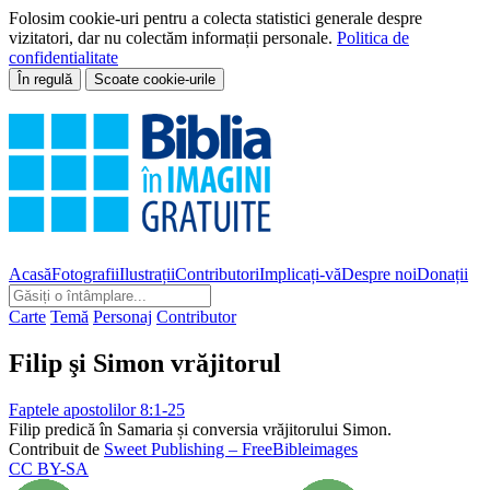
Folosim cookie-uri pentru a colecta statistici generale despre
vizitatori, dar nu colectăm informații personale.
Politica de
confidentialitate
În regulă
Scoate cookie-urile
Acasă
Fotografii
Ilustrații
Contributori
Implicați-vă
Despre noi
Donații
Carte
Temă
Personaj
Contributor
Filip şi Simon vrăjitorul
Faptele apostolilor 8:1-25
Filip predică în Samaria și conversia vrăjitorului Simon.
Contribuit de
Sweet Publishing – FreeBibleimages
CC BY-SA